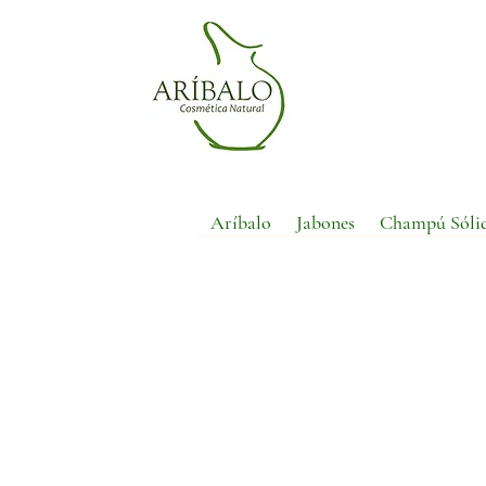
Aríbalo
Jabones
Champú Sóli
La tienda está cerrada por mantenimiento