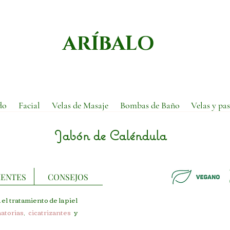
ARÍBALO
do
Facial
Velas de Masaje
Bombas de Baño
Velas y pas
Jabón de Caléndula
IENTES
CONSEJOS
el tratamiento de la piel
matorias
,
cicatrizantes
y