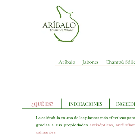
Aríbalo
Jabones
Champú Sóli
¿QUÉ ES?
INDICACIONES
INGRED
La caléndula es una de las plantas más efectivas para 
gracias a sus propiedades
antisépticas
,
antiinfla
calmantes
.