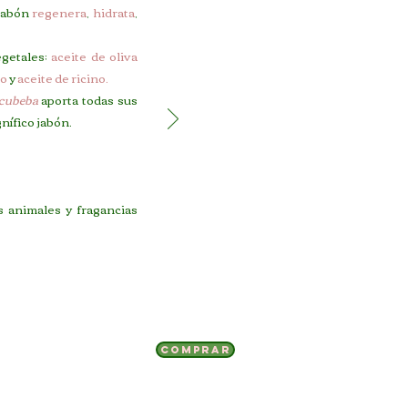
 jabón
regenera
,
hidrata
,
egetales;
aceite de oliva
co
y
aceite de ricino.
 cubeba
aporta todas sus
ífico jabón.
s animales y fragancias
Comprar