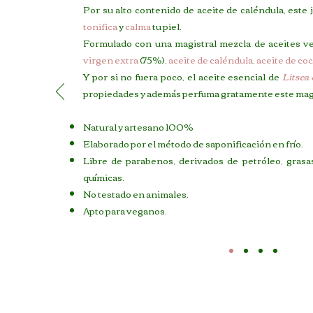
Por su alto contenido de aceite de caléndula, este
tonifica
y
calma
tu piel.
Formulado con una magistral mezcla de aceites v
virgen extra
(75%),
aceite de caléndula
,
aceite de co
Y por si no fuera poco, el aceite esencial de
Litsea
propiedades y además perfuma gratamente este magn
Natural y artesano 100%
Elaborado por el método de saponificación en frío.
Libre de parabenos, derivados de petróleo, grasa
químicas.
No testado en animales.
Apto para veganos.